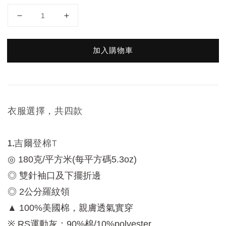
加入購物車
衣服選擇，共四款
1.
吉爾登棉T
◎ 180克/平方米(每平方碼5.3oz)
◎ 雙針袖口及下擺折邊
◎ 2公分羅紋領
▲ 100%美國棉，親膚透氣實穿
※ RS運動灰：90%棉/10%polyester