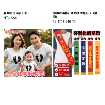
客製約定金額下單
涼感吸濕排汗運動休閒背心(4.4盎
Regular
NT$ 550
司)
Regular
從
NT$ 149
起
price
price