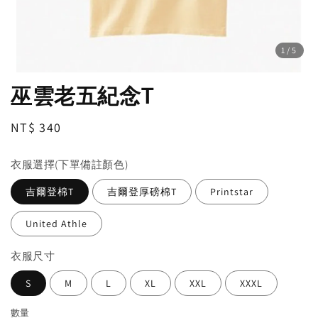
1
/5
巫雲老五紀念T
Regular
NT$ 340
price
衣服選擇(下單備註顏色)
吉爾登棉T
吉爾登厚磅棉T
Printstar
United Athle
衣服尺寸
S
M
L
XL
XXL
XXXL
數量