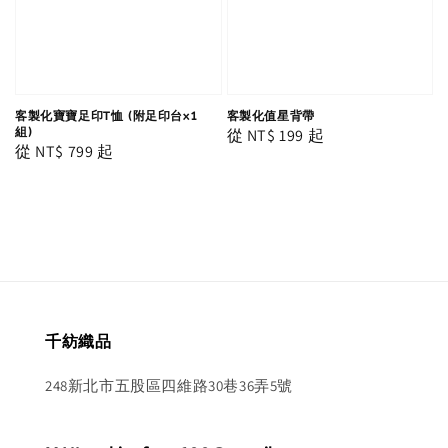
客製化寶寶足印T恤 (附足印台x1
客製化值星背帶
組)
Regular
從
NT$ 199
起
Regular
從
NT$ 799
起
price
price
千紡織品
248新北市五股區四維路30巷36弄5號