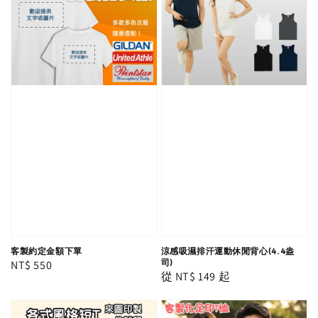
客製約定金額下單
涼感吸濕排汗運動休閒背心(4.4盎
Regular
NT$ 550
司)
Regular
從
NT$ 149
起
price
price