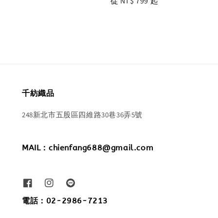
Regular
從
NT$ 799
起
price
price
千紡織品
248新北市五股區四維路30巷36弄5號
MAIL：chienfang688@gmail.com
電話：02-2986-7213