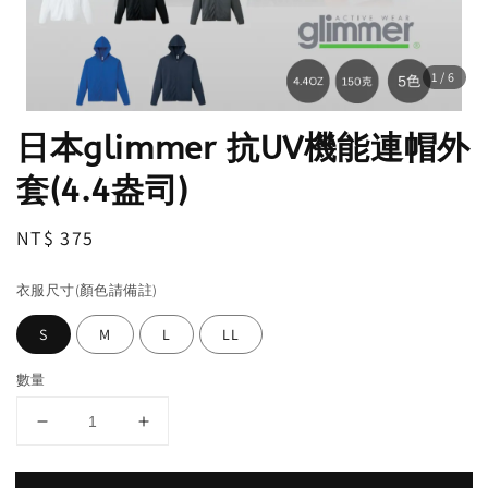
1
/6
日本glimmer 抗UV機能連帽外
套(4.4盎司)
Regular
NT$ 375
price
衣服尺寸(顏色請備註)
S
M
L
LL
數量