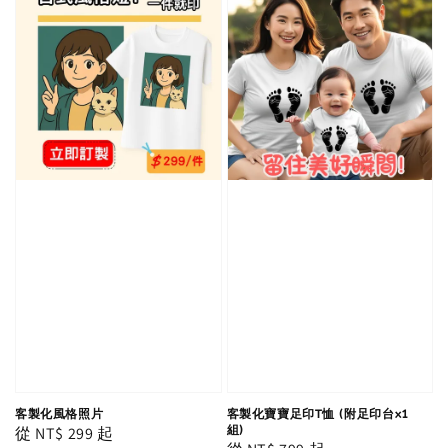
客製化風格照片
客製化寶寶足印T恤 (附足印台x1
Regular
從
NT$ 299
起
組)