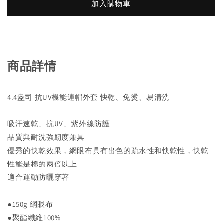
加入購物車
商品詳情
4.4盎司 抗UV機能連帽外套 快乾、免燙、易清洗
吸汗速乾、抗UV、紫外線防護
品質與耐洗強韌度兼具
優秀的快乾效果，網眼布具有出色的疏水性和快乾性，快乾
性能是棉的兩倍以上
適合運動防曬穿著
●150g 網眼布
●聚酯纖維100%