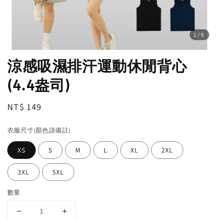
1
/8
涼感吸濕排汗運動休閒背心
(4.4盎司)
Regular
NT$ 149
price
衣服尺寸(顏色請備註)
XS
S
M
L
XL
2XL
3XL
5XL
數量