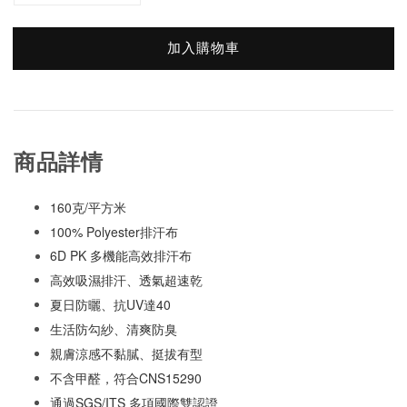
加入購物車
商品詳情
160克/平方米
100% Polyester排汗布
6D PK 多機能高效排汗布
高效吸濕排汗、透氣超速乾
夏日防曬、抗UV達40
生活防勾紗、清爽防臭
親膚涼感不黏膩、挺拔有型
不含甲醛，符合CNS15290
通過SGS/ITS 多項國際雙認證