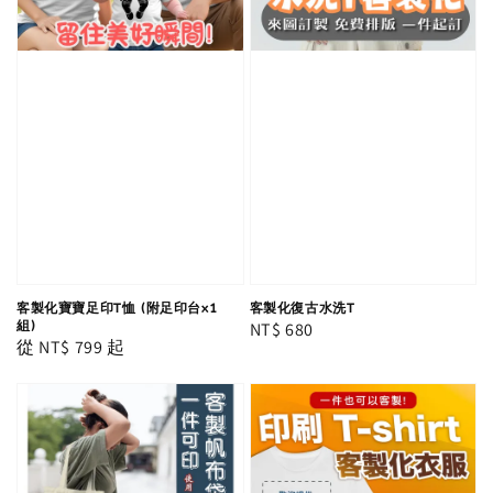
客製化寶寶足印T恤 (附足印台x1
客製化復古水洗T
組)
Regular
NT$ 680
Regular
從
NT$ 799
起
price
price